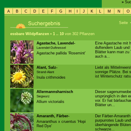
»
Suc
A
B
C
D
E
F
G
H
I
J
K
L
M
N
O
Seite
essbare Wildpflanzen
•
1 .. 10
von 302 Pflanzen
Agastache, Lavendel-
Eine Agastache mit h
duftendem Laub und v
Lavendel-Duftnessel
Blätter kann man zu
Agastache pallida ‘Rosemint’
auch a...
Alant, Salz-
Liebt als Mittelmeer
sonnige Plätze. Bei 
Strand-Alant
ist Winterschutz rats
Inula crithmoides
Allermannsharnisch
Dieser sagenumwob
ursprünglich in den 
Siegwurz
vor. Er hat bärlaucha
Allium victorialis
Blätter un...
Amaranth, Färber-
Der Färber-Amaranth
purpurrotes Laub und
Amaranthus x cruentus ‘Hopi
überhängende Blütenr
Red Dye’
schwarze...