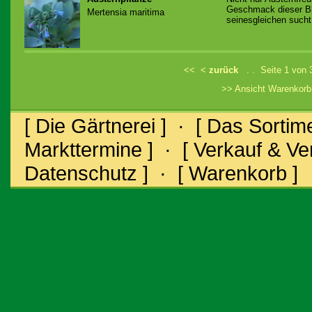
Geschmack dieser Blä
Mertensia maritima
seinesgleichen sucht.
<<
<
zurück
. . Seite 1 von
>> Ansicht Warenkor
[ Die Gärtnerei ]
·
[ Das Sortime
Markttermine ]
·
[ Verkauf & V
Datenschutz ]
·
[ Warenkorb ]