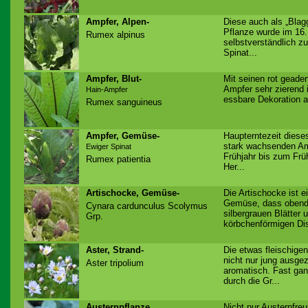
Ampfer, Alpen-
Diese auch als „Blag
Pflanze wurde im 16.
Rumex alpinus
selbstverständlich zu
Spinat...
Ampfer, Blut-
Mit seinen rot geader
Ampfer sehr zierend 
Hain-Ampfer
essbare Dekoration a
Rumex sanguineus
Ampfer, Gemüse-
Haupterntezeit dies
stark wachsenden Am
Ewiger Spinat
Frühjahr bis zum Fr
Rumex patientia
Her...
Artischocke, Gemüse-
Die Artischocke ist 
Gemüse, dass obendr
Cynara cardunculus Scolymus
silbergrauen Blätter 
Grp.
körbchenförmigen Dist
Aster, Strand-
Die etwas fleischige
nicht nur jung ausge
Aster tripolium
aromatisch. Fast gan
durch die Gr...
Austernpflanze
Nicht nur Austernfre