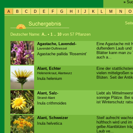
»
Suc
A
B
C
D
E
F
G
H
I
J
K
L
M
N
O
Sei
Deutscher Name:
A..
•
1 .. 10
von 57 Pflanzen
Agastache, Lavendel-
Eine Agastache mit h
duftendem Laub und v
Lavendel-Duftnessel
Blätter kann man zu
Agastache pallida ‘Rosemint’
auch a...
Alant, Echter
Eine der stattlichst
vielen mittelgroßen 
Helenenkraut, Alantwurz
Blüten. Seit der Antike
Inula helenium
Alant, Salz-
Liebt als Mittelmeer
sonnige Plätze. Bei 
Strand-Alant
ist Winterschutz rats
Inula crithmoides
Alant, Schweizer
Steif aufrecht wachs
hüfthoch wird und i
Inula helvetica
gelbe Alantblüten tr
Laub ve...