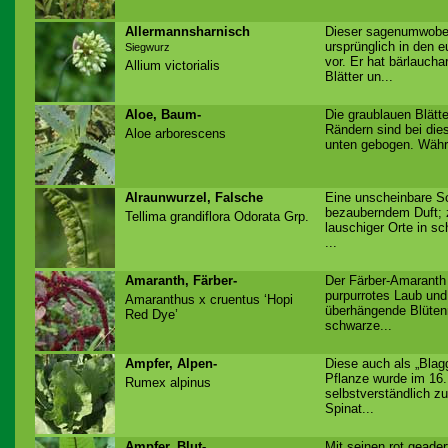
Allermannsharnisch
Dieser sagenumwob
ursprünglich in den 
Siegwurz
vor. Er hat bärlaucha
Allium victorialis
Blätter un...
Aloe, Baum-
Die graublauen Blätte
Rändern sind bei dies
Aloe arborescens
unten gebogen. Währe
Alraunwurzel, Falsche
Eine unscheinbare S
bezauberndem Duft;
Tellima grandiflora Odorata Grp.
lauschiger Orte in sc
...
Amaranth, Färber-
Der Färber-Amaranth
purpurrotes Laub und
Amaranthus x cruentus ‘Hopi
überhängende Blütenr
Red Dye’
schwarze...
Ampfer, Alpen-
Diese auch als „Blag
Pflanze wurde im 16.
Rumex alpinus
selbstverständlich zu
Spinat...
Ampfer, Blut-
Mit seinen rot geader