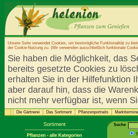
Unsere Seite verwendet Cookies, um bestmögliche Funktionalität zu biet
der Cookie-Nutzung zu. (Wir verwenden ausschließlich funktionale Cooki
Sie haben die Möglichkeit, das S
bereits gesetzte Cookies zu lös
erhalten Sie in der Hilfefunktion
aber darauf hin, dass die Warenk
nicht mehr verfügbar ist, wenn S
Die Gärtnerei
Das Sortiment
Pflanzenportraits
Markttermin
Sortiment
Suche
S
Pflanzen - alle Kategorien