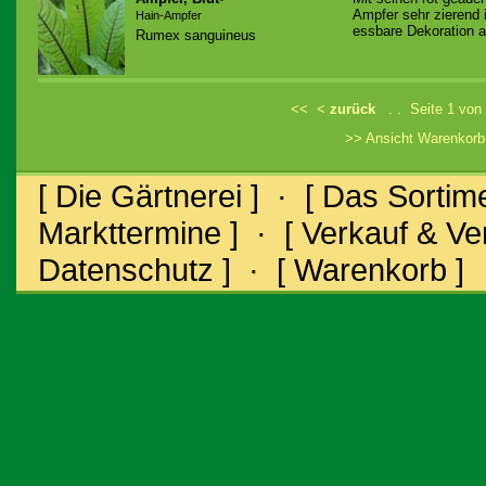
Ampfer sehr zierend 
Hain-Ampfer
essbare Dekoration a
Rumex sanguineus
<<
<
zurück
. . Seite 1 von
>> Ansicht Warenkor
[ Die Gärtnerei ]
·
[ Das Sortime
Markttermine ]
·
[ Verkauf & V
Datenschutz ]
·
[ Warenkorb ]