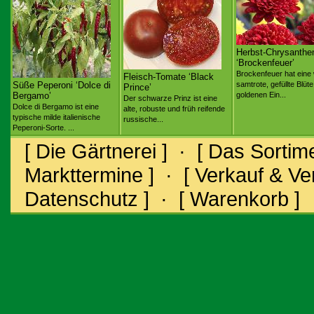
Herbst-Chrysanth
‘Brockenfeuer’
Brockenfeuer hat eine
Fleisch-Tomate ‘Black
Süße Peperoni ‘Dolce di
samtrote, gefüllte Blüte
Prince’
Bergamo’
goldenen Ein...
Der schwarze Prinz ist eine
Dolce di Bergamo ist eine
alte, robuste und früh reifende
typische milde italienische
russische...
Peperoni-Sorte. ...
[ Die Gärtnerei ]
·
[ Das Sortime
Markttermine ]
·
[ Verkauf & V
Datenschutz ]
·
[ Warenkorb ]