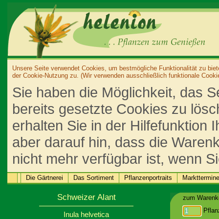
Unsere Seite verwendet Cookies, um bestmögliche Funktionalität zu biet
der Cookie-Nutzung zu. (Wir verwenden ausschließlich funktionale Cooki
Sie haben die Möglichkeit, das S
bereits gesetzte Cookies zu lös
erhalten Sie in der Hilfefunktion
aber darauf hin, dass die Warenk
nicht mehr verfügbar ist, wenn S
Die Gärtnerei
Das Sortiment
Pflanzenportraits
Markttermin
Schweizer Alant
zum Warenko
Pflan
Inula helvetica