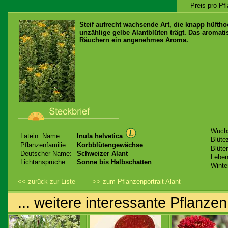
Preis pro Pf
Steif aufrecht wachsende Art, die knapp hüft
unzählige gelbe Alantblüten trägt. Das aromat
Räuchern ein angenehmes Aroma.
Wuch
Latein. Name:
Inula helvetica
Blütez
Pflanzenfamilie:
Korbblütengewächse
Blüte
Deutscher Name:
Schweizer Alant
Leben
Lichtansprüche:
Sonne bis Halbschatten
Winte
<< zurück zur Liste
>> zum Pflanzenportrait Alant
... weitere interessante Pflanzen