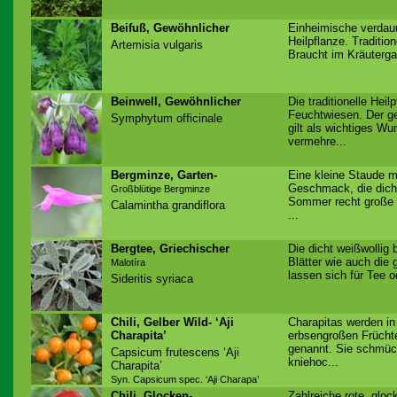
Beifuß, Gewöhnlicher
Einheimische verdau
Heilpflanze. Traditio
Artemisia vulgaris
Braucht im Kräutergar
Beinwell, Gewöhnlicher
Die traditionelle Hei
Feuchtwiesen. Der g
Symphytum officinale
gilt als wichtiges Wun
vermehre...
Bergminze, Garten-
Eine kleine Staude m
Geschmack, die dicht
Großblütige Bergminze
Sommer recht große r
Calamintha grandiflora
...
Bergtee, Griechischer
Die dicht weißwollig 
Blätter wie auch die
Malotíra
lassen sich für Tee 
Sideritis syriaca
Chili, Gelber Wild- ‘Aji
Charapitas werden in
Charapita’
erbsengroßen Früchte
genannt. Sie schmüc
Capsicum frutescens ‘Aji
kniehoc...
Charapita’
Syn. Capsicum spec. ‘Aji Charapa’
Chili, Glocken-
Zahlreiche rote, gloc