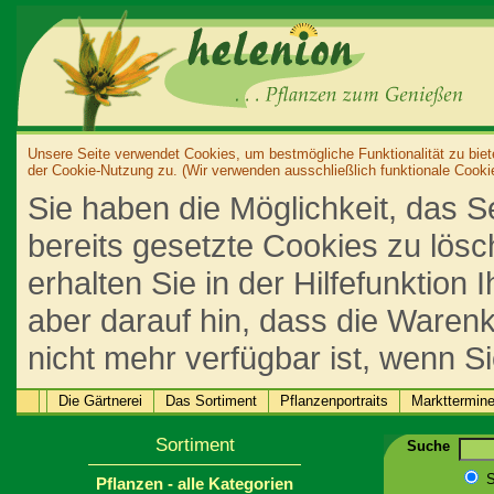
Unsere Seite verwendet Cookies, um bestmögliche Funktionalität zu biet
der Cookie-Nutzung zu. (Wir verwenden ausschließlich funktionale Cooki
Sie haben die Möglichkeit, das S
bereits gesetzte Cookies zu lös
erhalten Sie in der Hilfefunktion
aber darauf hin, dass die Warenk
nicht mehr verfügbar ist, wenn S
Die Gärtnerei
Das Sortiment
Pflanzenportraits
Markttermin
Sortiment
Suche
S
Pflanzen - alle Kategorien