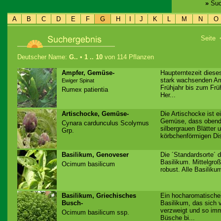
»
Suc
A
B
C
D
E
F
G
H
I
J
K
L
M
N
O
Seite
Deutscher Name:
G..
•
1 .. 10
von 114 Pflanzen
Ampfer, Gemüse-
Haupterntezeit dies
stark wachsenden Am
Ewiger Spinat
Frühjahr bis zum Fr
Rumex patientia
Her...
Artischocke, Gemüse-
Die Artischocke ist 
Gemüse, dass obendr
Cynara cardunculus Scolymus
silbergrauen Blätter 
Grp.
körbchenförmigen Dist
Basilikum, Genoveser
Die ´Standardsorte´ 
Basilikum. Mittelgroß
Ocimum basilicum
robust. Alle Basilik
Basilikum, Griechisches
Ein hocharomatisches
Busch-
Basilikum, das sich v
verzweigt und so im
Ocimum basilicum ssp.
Büsche bi...