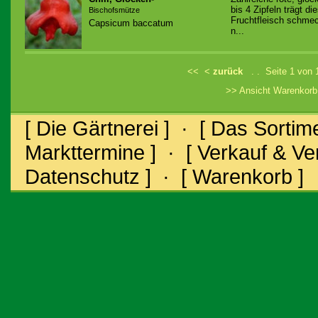
bis 4 Zipfeln trägt di
Bischofsmütze
Fruchtfleisch schmeck
Capsicum baccatum
n...
<<
<
zurück
. . Seite 1 von
>> Ansicht Warenkor
[ Die Gärtnerei ]
·
[ Das Sortime
Markttermine ]
·
[ Verkauf & V
Datenschutz ]
·
[ Warenkorb ]