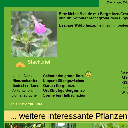
Preis pro Pf
Eine kleine Staude mit Bergminze-Gesc
und im Sommer recht große rosa Lippe
Essbare Wildpflanze
, heimisch in Süde
Wuc
Latein. Name:
Calamintha grandiflora
Blüt
Pflanzenfamilie:
Lippenblütengewächse
Blü
Deutscher Name:
Garten-Bergminze
Leb
Volksnamen:
Großblütige Bergminze
Win
Lichtansprüche:
Sonne bis Halbschatten
<< zurück zur Liste
... weitere interessante Pflanzen