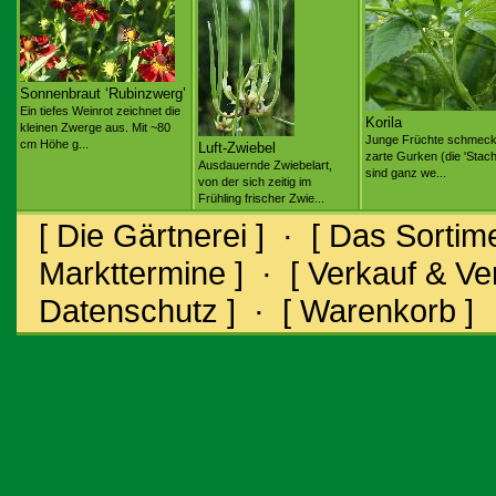
Sonnenbraut ‘Rubinzwerg’
Ein tiefes Weinrot zeichnet die
Korila
kleinen Zwerge aus. Mit ~80
Junge Früchte schmeck
cm Höhe g...
Luft-Zwiebel
zarte Gurken (die 'Stach
Ausdauernde Zwiebelart,
sind ganz we...
von der sich zeitig im
Frühling frischer Zwie...
[ Die Gärtnerei ]
·
[ Das Sortime
Markttermine ]
·
[ Verkauf & V
Datenschutz ]
·
[ Warenkorb ]