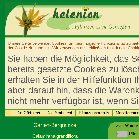
Unsere Seite verwendet Cookies, um bestmögliche Funktionalität zu biet
der Cookie-Nutzung zu. (Wir verwenden ausschließlich funktionale Cooki
Sie haben die Möglichkeit, das S
bereits gesetzte Cookies zu lös
erhalten Sie in der Hilfefunktion
aber darauf hin, dass die Warenk
nicht mehr verfügbar ist, wenn S
Die Gärtnerei
Das Sortiment
Pflanzenportraits
Markttermin
Garten-Bergminze
zum Warenko
Pflan
Calamintha grandiflora