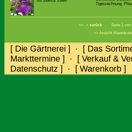
Iris sibirica ‘Ewen’
Tigerzeichnung. Pflan
<<
<
zurück
. . Seite 1 von
>> Ansicht Warenkor
[ Die Gärtnerei ]
·
[ Das Sortime
Markttermine ]
·
[ Verkauf & V
Datenschutz ]
·
[ Warenkorb ]