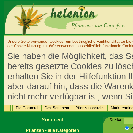
Unsere Seite verwendet Cookies, um bestmögliche Funktionalität zu biet
der Cookie-Nutzung zu. (Wir verwenden ausschließlich funktionale Cooki
Sie haben die Möglichkeit, das S
bereits gesetzte Cookies zu lös
erhalten Sie in der Hilfefunktion
aber darauf hin, dass die Warenk
nicht mehr verfügbar ist, wenn S
Die Gärtnerei
Das Sortiment
Pflanzenportraits
Markttermin
Sortiment
Suche
S
Pflanzen - alle Kategorien