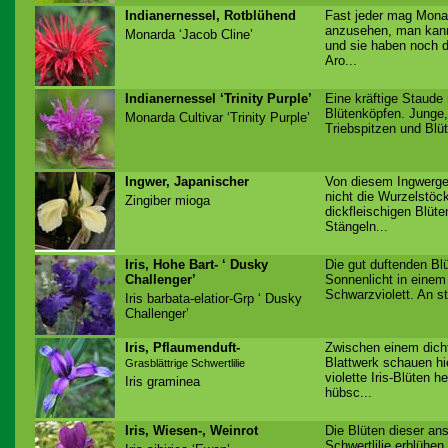
Indianernessel, Rotblühend
Fast jeder mag Mona
anzusehen, man kann
Monarda ‘Jacob Cline’
und sie haben noch 
Aro...
Indianernessel ‘Trinity Purple’
Eine kräftige Staude 
Blütenköpfen. Junge,
Monarda Cultivar ‘Trinity Purple’
Triebspitzen und Blü
Ingwer, Japanischer
Von diesem Ingwerg
nicht die Wurzelstöc
Zingiber mioga
dickfleischigen Blüte
Stängeln...
Iris, Hohe Bart- ‘ Dusky
Die gut duftenden Bl
Challenger’
Sonnenlicht in einem 
Schwarzviolett. An st
Iris barbata-elatior-Grp ‘ Dusky
Challenger’
Iris, Pflaumenduft-
Zwischen einem dicht
Blattwerk schauen hie
Grasblättrige Schwertlilie
violette Iris-Blüten h
Iris graminea
hübsc...
Iris, Wiesen-, Weinrot
Die Blüten dieser an
Schwertlilie erblühen