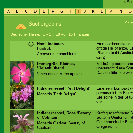
»
Suc
A
B
C
D
E
F
G
H
I
J
K
L
M
N
O
Sei
Deutscher Name:
I..
•
1 .. 10
von 16 Pflanzen
Hanf, Indianer-
Eine nordamerikanis
giftige Heilpflanze. 
Hundsgift
Pflanze treibt Ausläuf
Apocynum cannabinum
wei�...
Immergrün, Kleines,
Mit kräftig purpur-sa
Violettblühend
überrascht diese Sort
Danach führt sie wied
Vinca minor ‘Atropurpurea’
Indianernessel ‘Petit Delight’
Eine sehr kompakt w
purpurvioletten Blüt
Monarda ‘Petit Delight’
Sie sollte in der Sta
vor...
Indianernessel, Rosa ‘Beauty
Kräftig rosafarbene B
of Cobham’
Sorte in Quirlen um d
Geschmack der Blätt
Monarda Cultivar ‘Beauty of
Oregano. ...
Cobham’