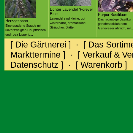
Echter Lavendel ‘Forever
Blue’
Purpur-Basilikum
Lavendel sind kleine, gut
Das rotlaubige Basilikum
Herzgespann
winterharte, aromatische
geschmacklich dem
Eine stattliche Staude mit
Sträucher. Blätte...
Genoveser ähnlich, mit..
unverzweigten Haupttrieben
und rosa Lippenb...
[ Die Gärtnerei ]
·
[ Das Sortime
Markttermine ]
·
[ Verkauf & V
Datenschutz ]
·
[ Warenkorb ]