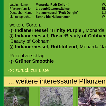
Latein. Name:
Monarda ‘Petit Delight’
Wu
Pflanzenfamilie:
Lippenblütengewächse
Bl
Deutscher Name:
Indianernessel ‘Petit Delight’
Le
Lichtansprüche:
Sonne bis Halbschatten
Wi
weitere Sorten:
Indianernessel ‘Trinity Purple’
, Monarda C
Indianernessel, Rosa ‘Beauty of Cobham
‘Beauty of Cobham’
Indianernessel, Rotblühend
, Monarda ‘Ja
Rezeptvorschlag:
Grüner Smoothie
<< zurück zur Liste
... weitere interessante Pflanzen