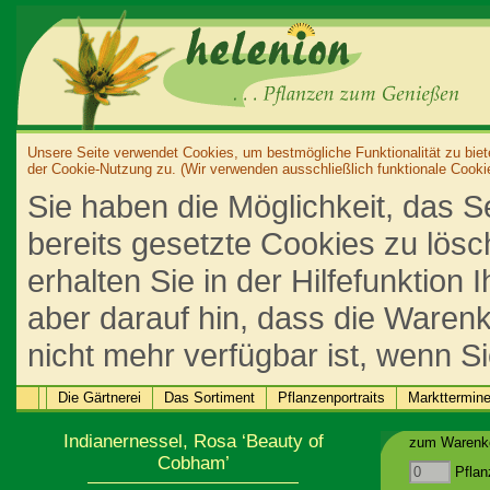
Unsere Seite verwendet Cookies, um bestmögliche Funktionalität zu biet
der Cookie-Nutzung zu. (Wir verwenden ausschließlich funktionale Cooki
Sie haben die Möglichkeit, das S
bereits gesetzte Cookies zu lös
erhalten Sie in der Hilfefunktion
aber darauf hin, dass die Warenk
nicht mehr verfügbar ist, wenn S
Die Gärtnerei
Das Sortiment
Pflanzenportraits
Markttermin
Indianernessel, Rosa ‘Beauty of
zum Warenko
Cobham’
Pflan