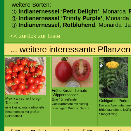
weitere Sorten:
Indianernessel ‘Petit Delight’
, Monarda ‘P
Indianernessel ‘Trinity Purple’
, Monarda C
Indianernessel, Rotblühend
, Monarda ‘Ja
<< zurück zur Liste
... weitere interessante Pflanzen
Frühe Kirsch-Tomate
‘Wippersnapper’
Mexikanische Honig-
Eine früh reifende
Goldgarbe ‘Parker’
Tomate
Cocktailtomate mit niedrig
Die aus Asien stamme
eine kleine, rote traditionelle
buschigem Wuchs. Sehr z...
bildet standfeste kräfti
Kirschtomate mit großer
Stängel mit g...
Bekanntheit. ...