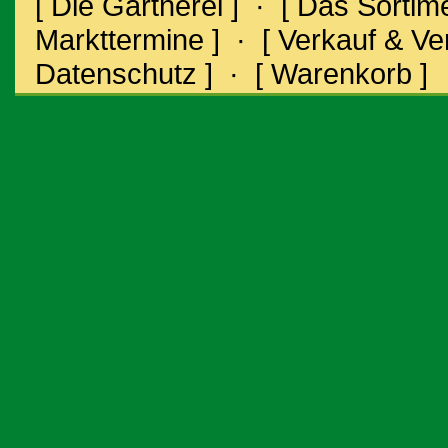
[ Die Gärtnerei ]
·
[ Das Sortime
Markttermine ]
·
[ Verkauf & V
Datenschutz ]
·
[ Warenkorb ]