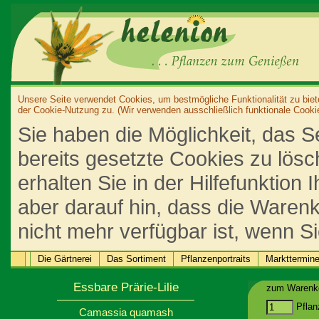
Unsere Seite verwendet Cookies, um bestmögliche Funktionalität zu biet
der Cookie-Nutzung zu. (Wir verwenden ausschließlich funktionale Cooki
Sie haben die Möglichkeit, das S
bereits gesetzte Cookies zu lös
erhalten Sie in der Hilfefunktion
aber darauf hin, dass die Warenk
nicht mehr verfügbar ist, wenn S
Die Gärtnerei
Das Sortiment
Pflanzenportraits
Markttermin
Essbare Prärie-Lilie
zum Warenko
Pflan
Camassia quamash