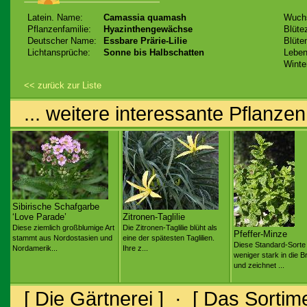
Latein. Name:
Camassia quamash
Wuch
Pflanzenfamilie:
Hyazinthengewächse
Blütez
Deutscher Name:
Essbare Prärie-Lilie
Blüte
Lichtansprüche:
Sonne bis Halbschatten
Leben
Winte
<< zurück zur Liste
... weitere interessante Pflanzen
Sibirische Schafgarbe
‘Love Parade’
Zitronen-Taglilie
Diese ziemlich großblumige Art
Die Zitronen-Taglilie blüht als
Pfeffer-Minze
stammt aus Nordostasien und
eine der spätesten Taglilien.
Diese Standard-Sorte
Nordamerik...
Ihre z...
weniger stark in die Br
und zeichnet ...
[ Die Gärtnerei ]
·
[ Das Sortime