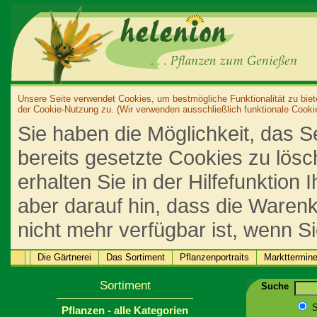
Unsere Seite verwendet Cookies, um bestmögliche Funktionalität zu biet
der Cookie-Nutzung zu. (Wir verwenden ausschließlich funktionale Cooki
Sie haben die Möglichkeit, das S
bereits gesetzte Cookies zu lös
erhalten Sie in der Hilfefunktion
aber darauf hin, dass die Warenk
nicht mehr verfügbar ist, wenn S
Die Gärtnerei
Das Sortiment
Pflanzenportraits
Markttermin
Sortiment
Suche
S
Pflanzen - alle Kategorien