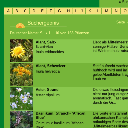
»
Suc
A
B
C
D
E
F
G
H
I
J
K
L
M
N
O
Seite
Deutscher Name:
S..
•
1 .. 10
von 153 Pflanzen
Alant, Salz-
Liebt als Mittelmeer
sonnige Plätze. Bei 
Strand-Alant
ist Winterschutz rats
Inula crithmoides
Alant, Schweizer
Steif aufrecht wachs
hüfthoch wird und i
Inula helvetica
gelbe Alantblüten tr
Laub ve...
Aster, Strand-
Die etwas fleischige
nicht nur jung ausge
Aster tripolium
aromatisch. Fast gan
durch die Gr...
Basilikum, Strauch- ‘African
Die Sorte entstammt
Blue’
afrikanischen Kampfe
rotlaubigen Sorte des
Ocimum x basilicum ‘African
„Mittelmeerbasilikums
Blue’