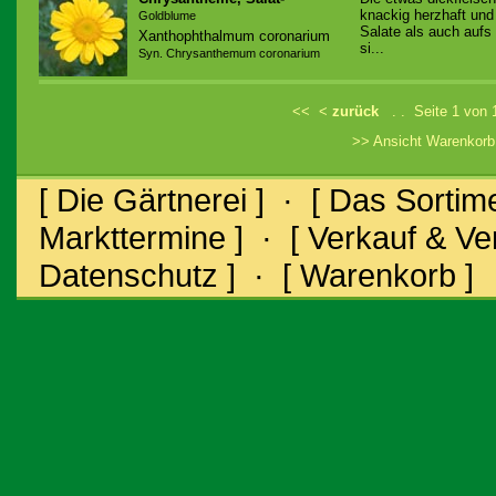
knackig herzhaft un
Goldblume
Salate als auch aufs
Xanthophthalmum coronarium
si...
Syn. Chrysanthemum coronarium
<<
<
zurück
. . Seite 1 von
>> Ansicht Warenkor
[ Die Gärtnerei ]
·
[ Das Sortime
Markttermine ]
·
[ Verkauf & V
Datenschutz ]
·
[ Warenkorb ]