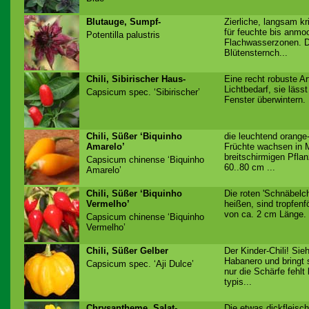
Blutauge, Sumpf-
Zierliche, langsam 
für feuchte bis anmo
Potentilla palustris
Flachwasserzonen. D
Blütensternch...
Chili, Sibirischer Haus-
Eine recht robuste A
Lichtbedarf, sie läss
Capsicum spec. ‘Sibirischer’
Fenster überwintern. 
Chili, Süßer ‘Biquinho
die leuchtend orange
Amarelo’
Früchte wachsen in 
breitschirmigen Pfla
Capsicum chinense ‘Biquinho
60..80 cm ...
Amarelo’
Chili, Süßer ‘Biquinho
Die roten 'Schnäbelch
Vermelho’
heißen, sind tropfen
von ca. 2 cm Länge. 
Capsicum chinense ‘Biquinho
Vermelho’
Chili, Süßer Gelber
Der Kinder-Chili! Sie
Habanero und bringt 
Capsicum spec. ‘Aji Dulce’
nur die Schärfe fehlt
typis...
Chrysantheme, Salat-
Die etwas dickfleisc