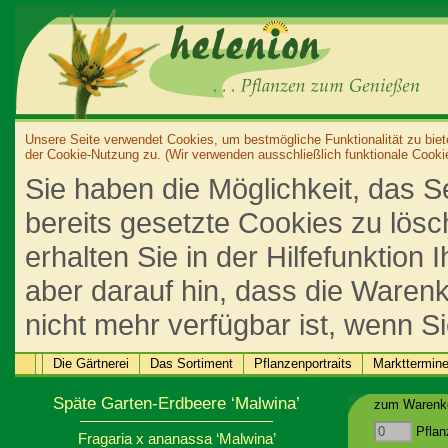
Unsere Seite verwendet Cookies, um bestmögliche Funktionalität zu biet
der Cookie-Nutzung zu. (Wir verwenden ausschließlich funktionale Cooki
Sie haben die Möglichkeit, das S
bereits gesetzte Cookies zu lös
erhalten Sie in der Hilfefunktion
aber darauf hin, dass die Warenk
nicht mehr verfügbar ist, wenn S
Die Gärtnerei
Das Sortiment
Pflanzenportraits
Markttermin
Späte Garten-Erdbeere ‘Malwina’
zum Warenko
Pflan
Fragaria x ananassa ‘Malwina’