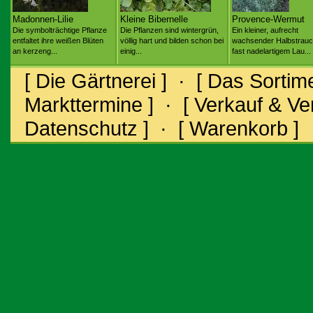
Madonnen-Lilie
Kleine Bibernelle
Provence-Wermut
Die symbolträchtige Pflanze
Die Pflanzen sind wintergrün,
Ein kleiner, aufrecht
entfaltet ihre weißen Blüten
völlig hart und bilden schon bei
wachsender Halbstrauc
an kerzeng...
einig...
fast nadelartigem Lau...
[ Die Gärtnerei ]
·
[ Das Sortime
Markttermine ]
·
[ Verkauf & V
Datenschutz ]
·
[ Warenkorb ]