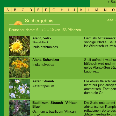
»
Suc
A
B
C
D
E
F
G
H
I
J
K
L
M
N
O
Seite
Deutscher Name:
S..
•
1 .. 10
von 153 Pflanzen
Alant, Salz-
Liebt als Mittelmeer
sonnige Plätze. Bei 
Strand-Alant
ist Winterschutz rats
Inula crithmoides
Alant, Schweizer
Steif aufrecht wachs
hüfthoch wird und i
Inula helvetica
gelbe Alantblüten tr
Laub ve...
Aster, Strand-
Die etwas fleischige
nicht nur jung ausge
Aster tripolium
aromatisch. Fast gan
durch die Gr...
Basilikum, Strauch- ‘African
Die Sorte entstammt
Blue’
afrikanischen Kampfe
rotlaubigen Sorte des
Ocimum x basilicum ‘African
„Mittelmeerbasilikums
Blue’