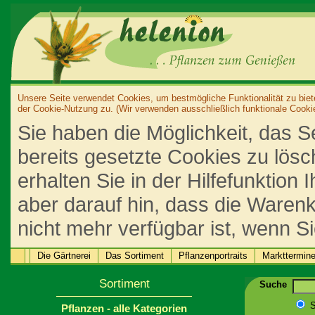
Unsere Seite verwendet Cookies, um bestmögliche Funktionalität zu biet
der Cookie-Nutzung zu. (Wir verwenden ausschließlich funktionale Cooki
Sie haben die Möglichkeit, das S
bereits gesetzte Cookies zu lös
erhalten Sie in der Hilfefunktion
aber darauf hin, dass die Warenk
nicht mehr verfügbar ist, wenn S
Die Gärtnerei
Das Sortiment
Pflanzenportraits
Markttermin
Sortiment
Suche
S
Pflanzen - alle Kategorien