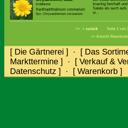
knackig herzhaft un
Goldblume
Salate als auch aufs
Xanthophthalmum coronarium
si...
Syn. Chrysanthemum coronarium
<<
<
zurück
. . Seite 1 von
>> Ansicht Warenkor
[ Die Gärtnerei ]
·
[ Das Sortime
Markttermine ]
·
[ Verkauf & V
Datenschutz ]
·
[ Warenkorb ]