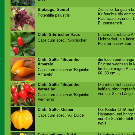
Blutauge, Sumpf-
Zierliche, langsam 
für feuchte bis anmo
Potentilla palustris
Flachwasserzonen. D
Blütensternch...
Chili, Sibirischer Haus-
Eine recht robuste A
Lichtbedarf, sie läss
Capsicum spec. ‘Sibirischer’
Fenster überwintern. 
Chili, Süßer ‘Biquinho
die leuchtend orange
Amarelo’
Früchte wachsen in 
breitschirmigen Pfla
Capsicum chinense ‘Biquinho
60..80 cm ...
Amarelo’
Chili, Süßer ‘Biquinho
Die roten 'Schnäbelch
Vermelho’
heißen, sind tropfen
von ca. 2 cm Länge. 
Capsicum chinense ‘Biquinho
Vermelho’
Chili, Süßer Gelber
Der Kinder-Chili! Sie
Habanero und bringt 
Capsicum spec. ‘Aji Dulce’
nur die Schärfe fehlt
typis...
Chrysantheme, Salat-
Die etwas dickfleisc