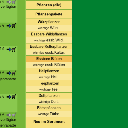
35 €
Pflanzen
(alle)
t verfügbar
Pflanzenpakete
W
ürzpflanzen
95 €
Würz.
wichtige
E
ssbare
W
ildpflanzen
essb.Wild.
wichtige
E
ssbare
K
ulturpflanzen
95 €
essb.Kultur.
wichtige
E
ssbare
B
lüten
essb.Blüten
wichtige
H
eilpflanzen
95 €
Heil.
wichtige
enrabatte
T
eepflanzen
Tee.
wichtige
D
uftpflanzen
35 €
Duft.
wichtige
F
ärbepflanzen
Färbe.
wichtige
75 €
t verfügbar
Neu im Sortiment
enrabatte