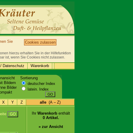
mmen Sie
Cookies zulassen
nen hierzu erhalten Sie in der Hilfefunktion
bar ist, wenn Sie Cookies nicht zulassen.
/ Datenschutz
Warenkorb
enansicht
Sortierung
t Bildern
deutscher Index
ne Bilder
latein. Index
ompakt
GO
X
Y
Z
alle
(A – Z)
Ihr
Warenkorb
enthält
eite
GO
0 Artikel.
» zur Ansicht