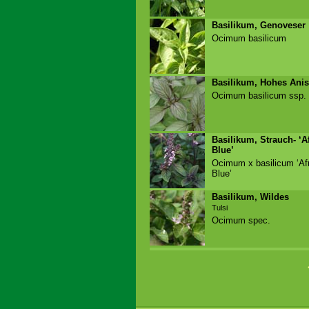
Basilikum, Genoveser
Ocimum basilicum
Basilikum, Hohes Anis
Ocimum basilicum ssp.
Basilikum, Strauch- ‘A
Blue’
Ocimum x basilicum ‘Af
Blue’
Basilikum, Wildes
Tulsi
Ocimum spec.