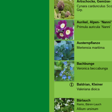
Artischocke, Gemüse-
Cynara cardunculus Sc
Grp.
Aurikel, Alpen- ‘Nanni’
Primula auricula ‘Nanni’
Austernpflanze
Mertensia maritima
Bachbunge
Veronica beccabunga
Baldrian, Kleiner
Valeriana dioica
Bärlauch
Rams, Bären-Lauch
Allium ursinum