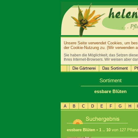
Unsere Seite verwendet Cookies, um bestm
der Cookie-Nutzung zu. (Wir verwenden au
Sie haben die Möglichkeit, das Setzen diese
Ihres Internet-Browsers. Wir weisen aber dar
Die Gärtnerei
Das Sortiment
Pf
Sortiment
essbare Blüten
A
B
C
D
E
F
G
H
I
essbare Blüten
•
1 .. 10
von 127 Pflan