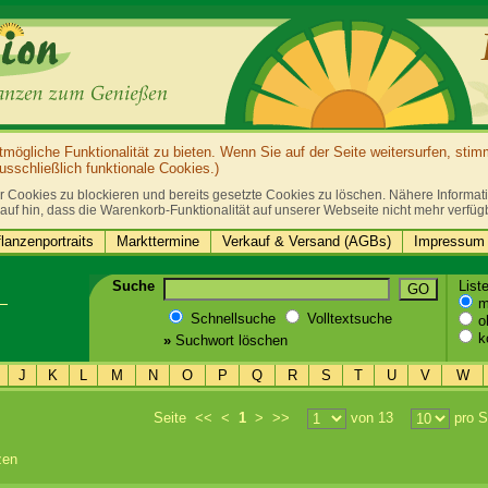
ögliche Funktionalität zu bieten. Wenn Sie auf der Seite weitersurfen, sti
sschließlich funktionale Cookies.)
r Cookies zu blockieren und bereits gesetzte Cookies zu löschen. Nähere Informatio
auf hin, dass die Warenkorb-Funktionalität auf unserer Webseite nicht mehr verfüg
lanzenportraits
Markttermine
Verkauf & Versand (AGBs)
Impressum 
Suche
List
GO
mi
Schnellsuche
Volltextsuche
oh
k
»
Suchwort löschen
J
K
L
M
N
O
P
Q
R
S
T
U
V
W
Seite
<<
<
1
>
>>
von 13
pro S
zen