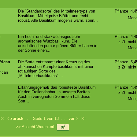
Die ´Standardsorte´ des Mittelmeertyps von
Pflanze 4,
Basilikum. Mittelgroße Blätter und recht
Meng
robust. Alle Basilikum mögen's warm, sonn...
-
Ein hoch- und starkwüchsiges sehr
Pflanze 4,
aromatisches Würzbasilikum. Die
z.Zt. nich
anisduftenden purpur-grünen Blätter haben in
Meng
der Sonne einen...
frican
Die Sorte entstammt einer Kreuzung des
Pflanze 5,
afrikanischen Kampferbasilikums mit einer
z.Zt. nich
rotlaubigen Sorte des
rican
„Mittelmeerbasilikums“....
Erfahrungsgemäß das robusteste Basilikum
Pflanze 4,
für den Freilandanbau in unseren Breiten.
z.Zt. nich
Auch in verregneten Sommern hält diese
Meng
Sort...
<<
<
zurück
. . Seite 1 von 13 . .
vor
>
>>
>> Ansicht Warenkorb