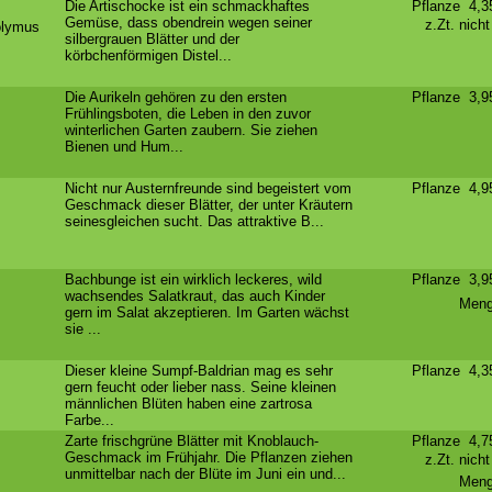
Die Artischocke ist ein schmackhaftes
Pflanze 4,
Gemüse, dass obendrein wegen seiner
z.Zt. nich
olymus
silbergrauen Blätter und der
körbchenförmigen Distel...
Die Aurikeln gehören zu den ersten
Pflanze 3,
Frühlingsboten, die Leben in den zuvor
winterlichen Garten zaubern. Sie ziehen
Bienen und Hum...
Nicht nur Austernfreunde sind begeistert vom
Pflanze 4,
Geschmack dieser Blätter, der unter Kräutern
seinesgleichen sucht. Das attraktive B...
Bachbunge ist ein wirklich leckeres, wild
Pflanze 3,
wachsendes Salatkraut, das auch Kinder
Meng
gern im Salat akzeptieren. Im Garten wächst
sie ...
Dieser kleine Sumpf-Baldrian mag es sehr
Pflanze 4,
gern feucht oder lieber nass. Seine kleinen
männlichen Blüten haben eine zartrosa
Farbe...
Zarte frischgrüne Blätter mit Knoblauch-
Pflanze 4,
Geschmack im Frühjahr. Die Pflanzen ziehen
z.Zt. nich
unmittelbar nach der Blüte im Juni ein und...
Meng