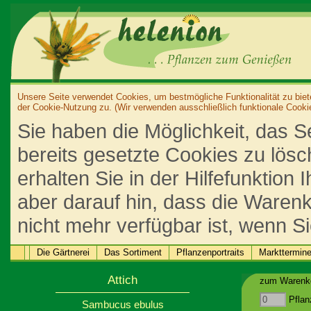
Unsere Seite verwendet Cookies, um bestmögliche Funktionalität zu biet
der Cookie-Nutzung zu. (Wir verwenden ausschließlich funktionale Cooki
Sie haben die Möglichkeit, das S
bereits gesetzte Cookies zu lös
erhalten Sie in der Hilfefunktion
aber darauf hin, dass die Warenk
nicht mehr verfügbar ist, wenn S
Die Gärtnerei
Das Sortiment
Pflanzenportraits
Markttermin
Attich
zum Warenko
Pflan
Sambucus ebulus