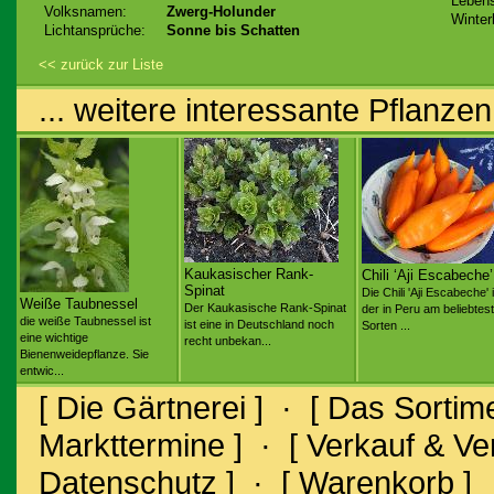
Lebens
Volksnamen:
Zwerg-Holunder
Winter
Lichtansprüche:
Sonne bis Schatten
<< zurück zur Liste
... weitere interessante Pflanzen
Kaukasischer Rank-
Chili ‘Aji Escabeche’
Spinat
Die Chili 'Aji Escabeche' 
Weiße Taubnessel
Der Kaukasische Rank-Spinat
der in Peru am beliebtes
die weiße Taubnessel ist
ist eine in Deutschland noch
Sorten ...
eine wichtige
recht unbekan...
Bienenweidepflanze. Sie
entwic...
[ Die Gärtnerei ]
·
[ Das Sortime
Markttermine ]
·
[ Verkauf & V
Datenschutz ]
·
[ Warenkorb ]