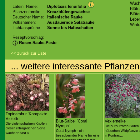
Wuch
Latein. Name:
Diplotaxis tenuifolia
Blüte
Pflanzenfamilie:
Kreuzblütengewächse
Blüte
Deutscher Name:
Italienische Rauke
Lebe
Volksnamen:
Ausdauernde Salatrauke
Winte
Lichtansprüche:
Sonne bis Halbschatten
Rezeptvorschlag:
Rosen-Rauke-Pesto
<< zurück zur Liste
... weitere interessante Pflanzen
Topinambur ‘Kompakte
Violette’
Blut-Salbei ‘Coral
Vexiernelke
Die violettschaligen Knollen
Nymph’
Die purpurroten Blüten 
dieser ertragreichen Sorte
Coral Nymph - ein
hübschen Wildpflanze 
wachsen fast a...
bezaubernder Name für eine
in Kontras...