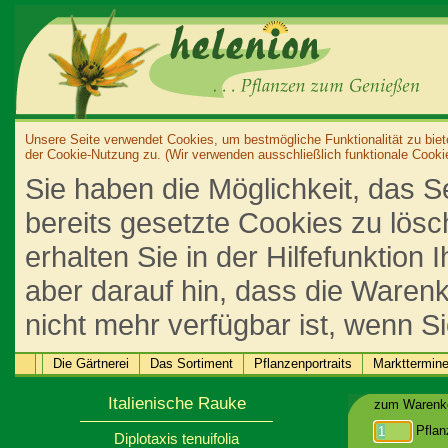
Unsere Seite verwendet Cookies, um bestmögliche Funktionalität zu biet
der Cookie-Nutzung zu. (Wir verwenden ausschließlich funktionale Cooki
Sie haben die Möglichkeit, das S
bereits gesetzte Cookies zu lös
erhalten Sie in der Hilfefunktion
aber darauf hin, dass die Warenk
nicht mehr verfügbar ist, wenn S
Die Gärtnerei
Das Sortiment
Pflanzenportraits
Markttermin
Italienische Rauke
zum Warenko
Pflan
Diplotaxis tenuifolia