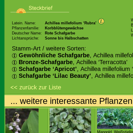
Latein. Name:
Achillea millefolium ‘Rubra’
B
Pflanzenfamilie:
Korbblütengewächse
L
Deutscher Name:
Rote Schafgarbe
W
Lichtansprüche:
Sonne bis Halbschatten
Stamm-Art / weitere Sorten:
Gewöhnliche Schafgarbe
, Achillea millef
Bronze-Schafgarbe
, Achillea ‘Terracotta’
Schafgarbe ‘Apricot’
, Achillea millefolium 
Schafgarbe ‘Lilac Beauty’
, Achillea millef
<< zurück zur Liste
... weitere interessante Pflanzen
Mangold, Weißstielig