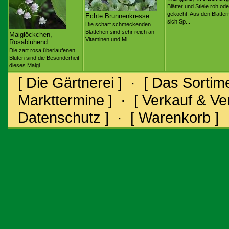
Blätter und Stiele roh ode
gekocht. Aus den Blättern
Echte Brunnenkresse
sich Sp...
Die scharf schmeckenden
Blättchen sind sehr reich an
Maiglöckchen,
Vitaminen und Mi...
Rosablühend
Die zart rosa überlaufenen
Blüten sind die Besonderheit
dieses Maigl...
[ Die Gärtnerei ]
·
[ Das Sortime
Markttermine ]
·
[ Verkauf & V
Datenschutz ]
·
[ Warenkorb ]