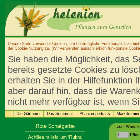
Unsere Seite verwendet Cookies, um bestmögliche Funktionalität zu biet
der Cookie-Nutzung zu. (Wir verwenden ausschließlich funktionale Cooki
Sie haben die Möglichkeit, das S
bereits gesetzte Cookies zu lös
erhalten Sie in der Hilfefunktion
aber darauf hin, dass die Warenk
nicht mehr verfügbar ist, wenn S
Die Gärtnerei
Das Sortiment
Pflanzenportraits
Markttermin
Rote Schafgarbe
zum Warenko
Pflan
Achillea millefolium ‘Rubra’