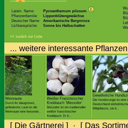
Wu
Latein. Name:
Pycnanthemum pilosum
Blü
Pflanzenfamilie:
Lippenblütengewächse
Blü
Deutscher Name:
Amerikanische Bergminze
Le
Lichtansprüche:
Sonne bis Halbschatten
Win
<< zurück zur Liste
... weitere interessante Pflanzen
Gewöhnliche Hundsz
Weinraute
Weißer Französischer
Die Hundszunge ist eine 
Knoblauch ‘Messidor’
Durch ihr blaugrünes,
Deutschland einheimisch
gefiedertes Laub ist die
Messidor ist ein traditioneller
Wildpflanze, sie b...
Weinraute eine besonde...
weißer französischer
Knoblauch. Er b...
[ Die Gärtnerei ]
·
[ Das Sortime