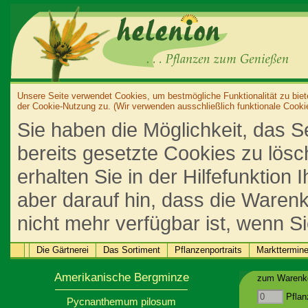
Unsere Seite verwendet Cookies, um bestmögliche Funktionalität zu biet
der Cookie-Nutzung zu. (Wir verwenden ausschließlich funktionale Cooki
Sie haben die Möglichkeit, das S
bereits gesetzte Cookies zu lös
erhalten Sie in der Hilfefunktion
aber darauf hin, dass die Warenk
nicht mehr verfügbar ist, wenn S
Die Gärtnerei
Das Sortiment
Pflanzenportraits
Markttermin
Amerikanische Bergminze
zum Warenko
Pflan
Pycnanthemum pilosum