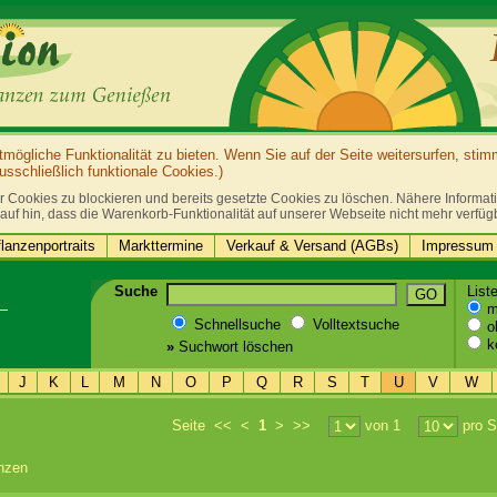
ögliche Funktionalität zu bieten. Wenn Sie auf der Seite weitersurfen, sti
sschließlich funktionale Cookies.)
r Cookies zu blockieren und bereits gesetzte Cookies zu löschen. Nähere Informatio
auf hin, dass die Warenkorb-Funktionalität auf unserer Webseite nicht mehr verfüg
lanzenportraits
Markttermine
Verkauf & Versand (AGBs)
Impressum 
Suche
List
GO
mi
Schnellsuche
Volltextsuche
oh
k
»
Suchwort löschen
J
K
L
M
N
O
P
Q
R
S
T
U
V
W
Seite
<<
<
1
>
>>
von 1
pro S
nzen