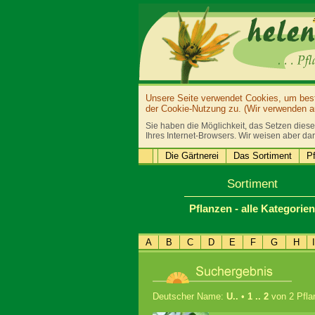
Unsere Seite verwendet Cookies, um bestm
der Cookie-Nutzung zu. (Wir verwenden au
Sie haben die Möglichkeit, das Setzen diese
Ihres Internet-Browsers. Wir weisen aber dar
Die Gärtnerei
Das Sortiment
Pf
Sortiment
Pflanzen - alle Kategorien
A
B
C
D
E
F
G
H
I
Deutscher Name:
U..
•
1 .. 2
von 2 Pfla