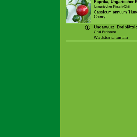
Paprika, Ungarischer K
Ungarischer Kirsch-Chili
Capsicum annuum ‘Hung
Cherry’
Ungarwurz, Dreiblättri
Gold-Erdbeere
Waldsteinia ternata