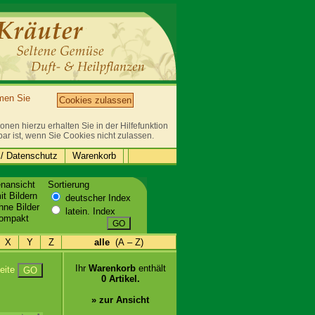
mmen Sie
Cookies zulassen
nen hierzu erhalten Sie in der Hilfefunktion
bar ist, wenn Sie Cookies nicht zulassen.
/ Datenschutz
Warenkorb
enansicht
Sortierung
t Bildern
deutscher Index
ne Bilder
latein. Index
ompakt
GO
X
Y
Z
alle
(A – Z)
Ihr
Warenkorb
enthält
eite
GO
0 Artikel.
» zur Ansicht