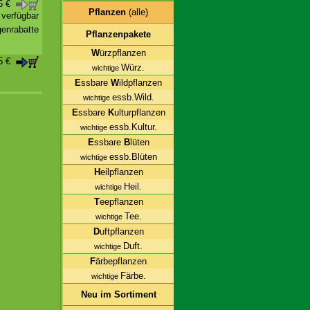
55 €
Pflanzen
(alle)
t verfügbar
enrabatte
Pflanzenpakete
W
ürzpflanzen
75 €
Würz.
wichtige
E
ssbare
W
ildpflanzen
essb.Wild.
wichtige
E
ssbare
K
ulturpflanzen
essb.Kultur.
wichtige
E
ssbare
B
lüten
essb.Blüten
wichtige
H
eilpflanzen
Heil.
wichtige
T
eepflanzen
Tee.
wichtige
D
uftpflanzen
Duft.
wichtige
F
ärbepflanzen
Färbe.
wichtige
Neu im Sortiment