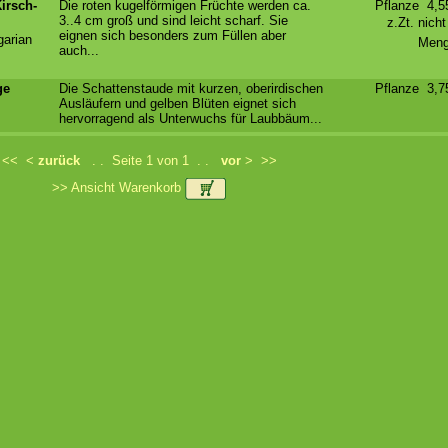
irsch-
Die roten kugelförmigen Früchte werden ca.
Pflanze 4,
3..4 cm groß und sind leicht scharf. Sie
z.Zt. nich
eignen sich besonders zum Füllen aber
arian
Meng
auch...
ge
Die Schattenstaude mit kurzen, oberirdischen
Pflanze 3,
Ausläufern und gelben Blüten eignet sich
hervorragend als Unterwuchs für Laubbäum...
<<
<
zurück
. . Seite 1 von 1 . .
vor
>
>>
>> Ansicht Warenkorb