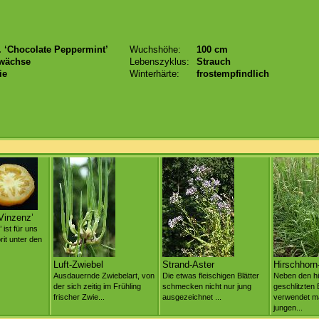
 ‘Chocolate Peppermint’
Wuchshöhe:
100 cm
wächse
Lebenszyklus:
Strauch
ie
Winterhärte:
frostempfindlich
Vinzenz’
 ist für uns
rit unter den
Luft-Zwiebel
Strand-Aster
Hirschhorn
Ausdauernde Zwiebelart, von
Die etwas fleischigen Blätter
Neben den h
der sich zeitig im Frühling
schmecken nicht nur jung
geschlitzten 
frischer Zwie...
ausgezeichnet ...
verwendet m
jungen...