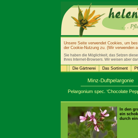
Unsere Seite verwendet Cookies, um bestm
der Cookie-Nutzung zu. (Wir verwenden au
Sie haben die Möglichkeit, das Setzen diese
Ihres Internet-Browsers. Wir weisen aber dar
Die Gärtnerei
Das Sortiment
Pf
Minz-Duftpelargonie
Pelargonium spec. ‘Chocolate Pep
In den gr
ein schok
durch ein