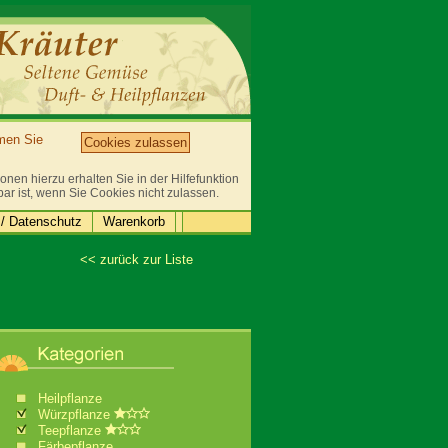
mmen Sie
Cookies zulassen
nen hierzu erhalten Sie in der Hilfefunktion
bar ist, wenn Sie Cookies nicht zulassen.
/ Datenschutz
Warenkorb
<< zurück zur Liste
Heilpflanze
Würzpflanze
Teepflanze
Färbepflanze