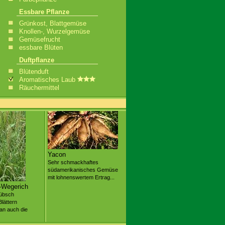
Essbare Pflanze
Grünkost, Blattgemüse
Knollen-, Wurzelgemüse
Gemüsefrucht
essbare Blüten
Duftpflanze
Blütenduft
Aromatisches Laub
Räuchermittel
Yacon
Sehr schmackhaftes
südamerikanisches Gemüse
mit lohnenswertem Ertrag...
-Wegerich
übsch
Blättern
an auch die