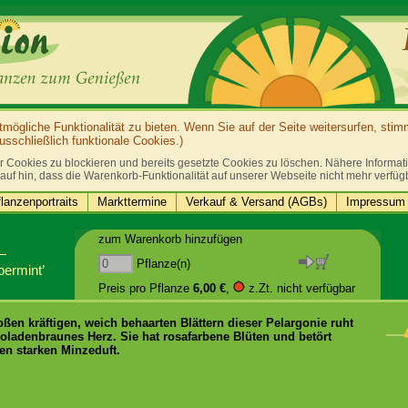
ögliche Funktionalität zu bieten. Wenn Sie auf der Seite weitersurfen, sti
sschließlich funktionale Cookies.)
r Cookies zu blockieren und bereits gesetzte Cookies zu löschen. Nähere Informatio
auf hin, dass die Warenkorb-Funktionalität auf unserer Webseite nicht mehr verfüg
lanzenportraits
Markttermine
Verkauf & Versand (AGBs)
Impressum 
zum Warenkorb hinzufügen
Pflanze(n)
permint’
Preis pro Pflanze
6,00 €
,
z.Zt. nicht verfügbar
oßen kräftigen, weich behaarten Blättern dieser Pelargonie ruht
oladenbraunes Herz. Sie hat rosafarbene Blüten und betört
en starken Minzeduft.