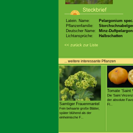
Latein. Name:
Pelargonium spec.
Pflanzenfamilie:
Storchschnabelge
Deutscher Name:
Minz-Duftpelargon
Lichtansprüche:
Halbschatten
<< zurück zur Liste
... weitere interessante Pflanzen
Tomate ‘Saint 
Die ‘Saint Vinzenz’
der absolute Favo
Samtiger Frauenmantel
Fl...
Fein behaarte große Blätter,
später blühend als der
einheimische F...