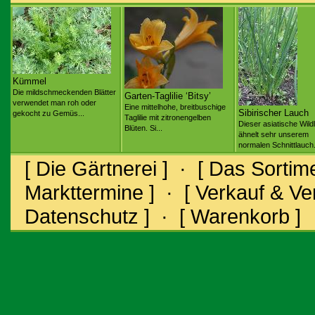
Kümmel
Die mildschmeckenden Blätter
Garten-Taglilie ‘Bitsy’
verwendet man roh oder
Eine mittelhohe, breitbuschige
Sibirischer Lauch
gekocht zu Gemüs...
Taglilie mit zitronengelben
Dieser asiatische Wild
Blüten. Si...
ähnelt sehr unserem
normalen Schnittlauch.
[ Die Gärtnerei ]
·
[ Das Sortime
Markttermine ]
·
[ Verkauf & V
Datenschutz ]
·
[ Warenkorb ]