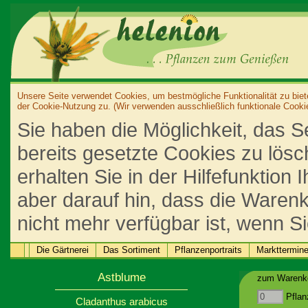
Unsere Seite verwendet Cookies, um bestmögliche Funktionalität zu biet
der Cookie-Nutzung zu. (Wir verwenden ausschließlich funktionale Cooki
Sie haben die Möglichkeit, das S
bereits gesetzte Cookies zu lös
erhalten Sie in der Hilfefunktion
aber darauf hin, dass die Warenk
nicht mehr verfügbar ist, wenn S
Die Gärtnerei
Das Sortiment
Pflanzenportraits
Markttermin
Astblume
zum Warenko
Pflan
Cladanthus arabicus