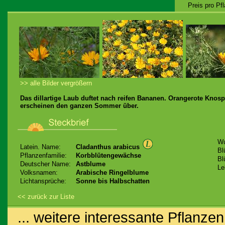
Preis pro Pf
>> alle Bilder vergrößern
Das dillartige Laub duftet nach reifen Bananen. Orangerote Knos
erscheinen den ganzen Sommer über.
Wu
Latein. Name:
Cladanthus arabicus
Bl
Pflanzenfamilie:
Korbblütengewächse
Bl
Deutscher Name:
Astblume
Le
Volksnamen:
Arabische Ringelblume
Lichtansprüche:
Sonne bis Halbschatten
<< zurück zur Liste
... weitere interessante Pflanzen