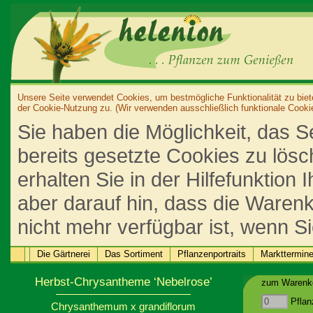
Unsere Seite verwendet Cookies, um bestmögliche Funktionalität zu biet
der Cookie-Nutzung zu. (Wir verwenden ausschließlich funktionale Cooki
Sie haben die Möglichkeit, das S
bereits gesetzte Cookies zu lös
erhalten Sie in der Hilfefunktion
aber darauf hin, dass die Warenk
nicht mehr verfügbar ist, wenn S
Die Gärtnerei
Das Sortiment
Pflanzenportraits
Markttermin
Herbst-Chrysantheme ‘Nebelrose’
zum Warenko
Pflan
Chrysanthemum x grandiflorum