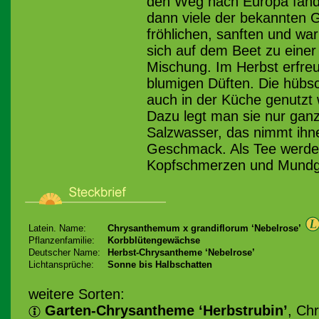
den Weg nach Europa fand
dann viele der bekannten G
fröhlichen, sanften und w
sich auf dem Beet zu eine
Mischung. Im Herbst erfreu
blumigen Düften. Die hübs
auch in der Küche genutzt w
Dazu legt man sie nur gan
Salzwasser, das nimmt ihne
Geschmack. Als Tee werden
Kopfschmerzen und Mundge
Latein. Name:
Chrysanthemum x grandiflorum ‘Nebelrose’
Pflanzenfamilie:
Korbblütengewächse
Deutscher Name:
Herbst-Chrysantheme ‘Nebelrose’
Lichtansprüche:
Sonne bis Halbschatten
weitere Sorten:
Garten-Chrysantheme ‘Herbstrubin’
, Ch