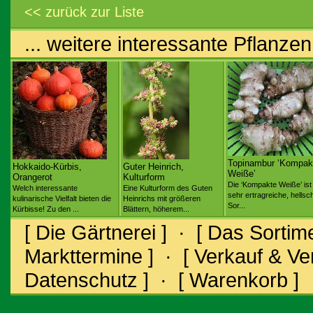
<< zurück zur Liste
... weitere interessante Pflanzen
Topinambur ‘Kompak
Hokkaido-Kürbis,
Guter Heinrich,
Weiße’
Orangerot
Kulturform
Die ‘Kompakte Weiße’ ist
Welch interessante
Eine Kulturform des Guten
sehr ertragreiche, hellsc
kulinarische Vielfalt bieten die
Heinrichs mit größeren
Sor...
Kürbisse! Zu den ...
Blättern, höherem...
[ Die Gärtnerei ]
·
[ Das Sortime
Markttermine ]
·
[ Verkauf & V
Datenschutz ]
·
[ Warenkorb ]