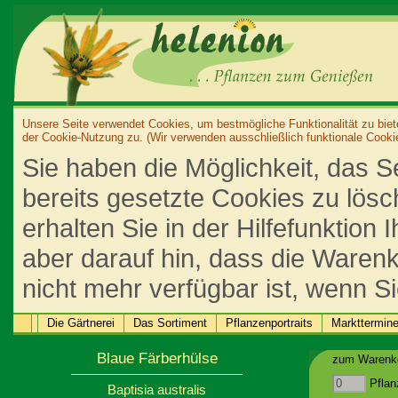
Unsere Seite verwendet Cookies, um bestmögliche Funktionalität zu biet
der Cookie-Nutzung zu. (Wir verwenden ausschließlich funktionale Cooki
Sie haben die Möglichkeit, das S
bereits gesetzte Cookies zu lös
erhalten Sie in der Hilfefunktion
aber darauf hin, dass die Warenk
nicht mehr verfügbar ist, wenn S
Die Gärtnerei
Das Sortiment
Pflanzenportraits
Markttermin
Blaue Färberhülse
zum Warenko
Pflan
Baptisia australis