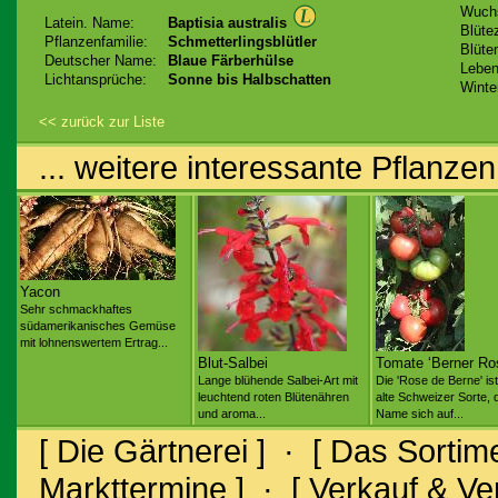
Wuch
Latein. Name:
Baptisia australis
Blütez
Pflanzenfamilie:
Schmetterlingsblütler
Blüte
Deutscher Name:
Blaue Färberhülse
Leben
Lichtansprüche:
Sonne bis Halbschatten
Winte
<< zurück zur Liste
... weitere interessante Pflanzen
Yacon
Sehr schmackhaftes
südamerikanisches Gemüse
mit lohnenswertem Ertrag...
Blut-Salbei
Tomate ‘Berner Ro
Lange blühende Salbei-Art mit
Die 'Rose de Berne' ist
leuchtend roten Blütenähren
alte Schweizer Sorte, 
und aroma...
Name sich auf...
[ Die Gärtnerei ]
·
[ Das Sortime
Markttermine ]
·
[ Verkauf & V