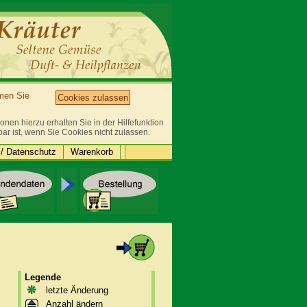
mmen Sie
Cookies zulassen
nen hierzu erhalten Sie in der Hilfefunktion
bar ist, wenn Sie Cookies nicht zulassen.
/ Datenschutz
Warenkorb
Legende
letzte Änderung
Anzahl ändern