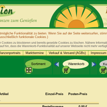
ögliche Funktionalität zu bieten. Wenn Sie auf der Seite weitersurfen, sti
sschließlich funktionale Cookies.)
r Cookies zu blockieren und bereits gesetzte Cookies zu löschen. Nähere Informatio
auf hin, dass die Warenkorb-Funktionalität auf unserer Webseite nicht mehr verfüg
lanzenportraits
Markttermine
Verkauf & Versand (AGBs)
Impressum 
Artikel
Einzel-Preis
Posten-Preis
.
Bestellsumme
0,00 €