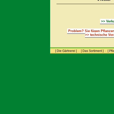
>> Verk
Problem?
Sie fügen Pflanzen
>> technische Vor
[ Die Gärtnerei ]
·
[ Das Sortiment ]
·
[ Pfl