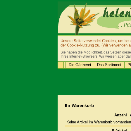
Unsere Seite verwendet Cookies, um bestm
der Cookie-Nutzung zu. (Wir verwenden au
Sie haben die Möglichkeit, das Setzen diese
Ihres Internet-Browsers. Wir weisen aber dar
Die Gärtnerei
Das Sortiment
Pf
Ihr Warenkorb
Anzahl
Keine Artikel im Warenkorb vorhanden
0 Artikel