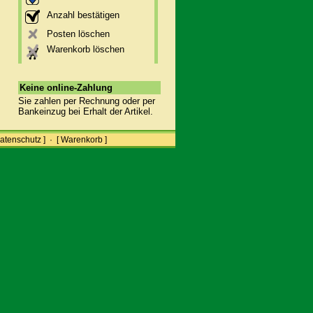
Anzahl bestätigen
Posten löschen
Warenkorb löschen
Keine online-Zahlung
Sie zahlen per Rechnung oder per
Bankeinzug bei Erhalt der Artikel.
atenschutz ]
·
[ Warenkorb ]