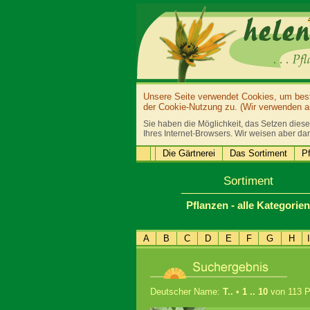
Unsere Seite verwendet Cookies, um bestm
der Cookie-Nutzung zu. (Wir verwenden au
Sie haben die Möglichkeit, das Setzen diese
Ihres Internet-Browsers. Wir weisen aber dar
Die Gärtnerei
Das Sortiment
Pf
Sortiment
Pflanzen - alle Kategorien
A
B
C
D
E
F
G
H
I
Deutscher Name:
T..
•
1 .. 10
von 113 P