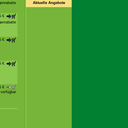
Aktuelle Angebote
enrabatte
35 €
enrabatte
95 €
95 €
95 €
t verfügbar