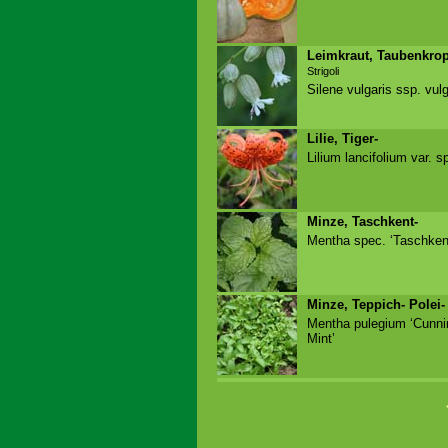
Leimkraut, Taubenkrop
Strigoli
Silene vulgaris ssp. vulg
Lilie, Tiger-
Lilium lancifolium var. 
Minze, Taschkent-
Mentha spec. ‘Taschken
Minze, Teppich- Polei-
Mentha pulegium ‘Cunn
Mint’