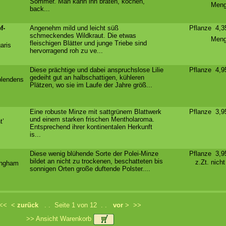
Sommer. Man kann ihn braten, kochen,
Meng
back...
f-
Angenehm mild und leicht süß
Pflanze 4,
schmeckendes Wildkraut. Die etwas
Meng
fleischigen Blätter und junge Triebe sind
aris
hervorragend roh zu ve...
Diese prächtige und dabei anspruchslose Lilie
Pflanze 4,
gedeiht gut an halbschattigen, kühleren
splendens
Plätzen, wo sie im Laufe der Jahre größ...
Eine robuste Minze mit sattgrünem Blattwerk
Pflanze 3,
und einem starken frischen Mentholaroma.
t’
Entsprechend ihrer kontinentalen Herkunft
is...
Diese wenig blühende Sorte der Polei-Minze
Pflanze 3,
bildet an nicht zu trockenen, beschatteten bis
z.Zt. nich
ingham
sonnigen Orten große duftende Polster....
<<
<
zurück
. . Seite 1 von 12 . .
vor
>
>>
>> Ansicht Warenkorb