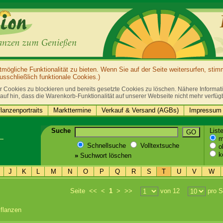
ögliche Funktionalität zu bieten. Wenn Sie auf der Seite weitersurfen, sti
sschließlich funktionale Cookies.)
r Cookies zu blockieren und bereits gesetzte Cookies zu löschen. Nähere Informatio
auf hin, dass die Warenkorb-Funktionalität auf unserer Webseite nicht mehr verfüg
lanzenportraits
Markttermine
Verkauf & Versand (AGBs)
Impressum 
Suche
List
GO
mi
Schnellsuche
Volltextsuche
oh
k
»
Suchwort löschen
J
K
L
M
N
O
P
Q
R
S
T
U
V
W
Seite
<<
<
1
>
>>
von 12
pro S
flanzen