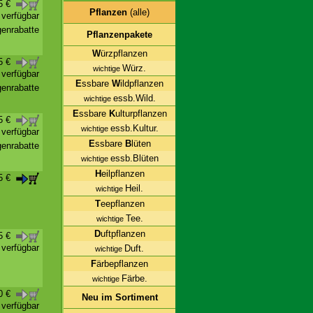
45 €
Pflanzen
(alle)
t verfügbar
enrabatte
Pflanzenpakete
W
ürzpflanzen
55 €
Würz.
wichtige
t verfügbar
E
ssbare
W
ildpflanzen
enrabatte
essb.Wild.
wichtige
E
ssbare
K
ulturpflanzen
55 €
essb.Kultur.
wichtige
t verfügbar
E
ssbare
B
lüten
enrabatte
essb.Blüten
wichtige
H
eilpflanzen
45 €
Heil.
wichtige
T
eepflanzen
Tee.
wichtige
D
uftpflanzen
95 €
t verfügbar
Duft.
wichtige
F
ärbepflanzen
Färbe.
wichtige
70 €
Neu im Sortiment
t verfügbar