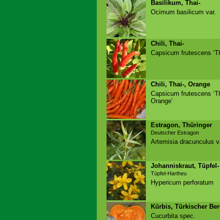
Basilikum, Thai-
Ocimum basilicum var.
Chili, Thai-
Capsicum frutescens ‘Th
Chili, Thai-, Orange
Capsicum frutescens ‘T
Orange’
Estragon, Thüringer
Deutscher Estragon
Artemisia dracunculus v
Johanniskraut, Tüpfel-
Tüpfel-Hartheu
Hypericum perforatum
Kürbis, Türkischer Ber
Cucurbita spec.