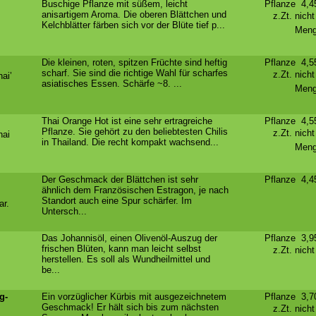
Buschige Pflanze mit süßem, leicht
Pflanze 4,
anisartigem Aroma. Die oberen Blättchen und
z.Zt. nich
Kelchblätter färben sich vor der Blüte tief p...
Meng
Die kleinen, roten, spitzen Früchte sind heftig
Pflanze 4,
scharf. Sie sind die richtige Wahl für scharfes
z.Zt. nich
ai’
asiatisches Essen. Schärfe ~8. ...
Meng
Thai Orange Hot ist eine sehr ertragreiche
Pflanze 4,
Pflanze. Sie gehört zu den beliebtesten Chilis
z.Zt. nich
hai
in Thailand. Die recht kompakt wachsend...
Meng
Der Geschmack der Blättchen ist sehr
Pflanze 4,
ähnlich dem Französischen Estragon, je nach
Standort auch eine Spur schärfer. Im
ar.
Untersch...
Das Johannisöl, einen Olivenöl-Auszug der
Pflanze 3,
frischen Blüten, kann man leicht selbst
z.Zt. nich
herstellen. Es soll als Wundheilmittel und
be...
g-
Ein vorzüglicher Kürbis mit ausgezeichnetem
Pflanze 3,
Geschmack! Er hält sich bis zum nächsten
z.Zt. nich