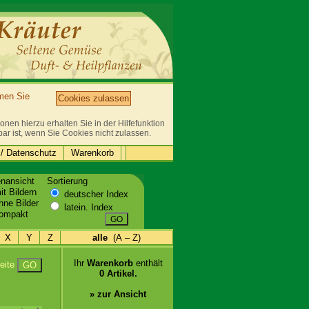
mmen Sie
Cookies zulassen
nen hierzu erhalten Sie in der Hilfefunktion
bar ist, wenn Sie Cookies nicht zulassen.
/ Datenschutz
Warenkorb
enansicht
Sortierung
t Bildern
deutscher Index
ne Bilder
latein. Index
ompakt
GO
X
Y
Z
alle
(A – Z)
Ihr
Warenkorb
enthält
eite
GO
0 Artikel.
» zur Ansicht