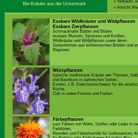
» Verkaufs- 
Bio-Kräuter aus der Uckermark
» Ansicht Wa
Essbare Wildkräuter und Wildpflanzen
Essbare Zierpflanzen
Schmackhafte Blätter und Blüten,
essbare Wurzeln, Sprossen und Knollen,
Wildkräuter und Wildpflanzen sowie deren
Gartenformen aus einheimischen Breiten und a
Regionen
Würzpflanzen
typische mediterrane Kräuter wie Thymian, Salb
und Basilikum in zahlreichen Sorten,
Exoten, z.B. Eidechsenschwanz für die asiatis
Küche,
Chili in vielen Formen und Farben
Färbepflanzen
zum Färben von Wolle, Stoffen oder Leder in vi
Farbtönen,
Reseden und Färberkamille für Gelbnuancen, K
für Rottöne oder Färberlupine für Indigo-Blau