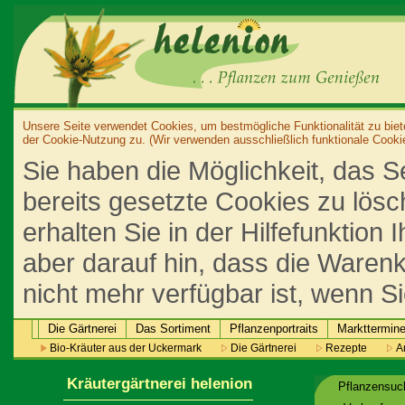
Unsere Seite verwendet Cookies, um bestmögliche Funktionalität zu biet
der Cookie-Nutzung zu. (Wir verwenden ausschließlich funktionale Cooki
Sie haben die Möglichkeit, das S
bereits gesetzte Cookies zu lös
erhalten Sie in der Hilfefunktion
aber darauf hin, dass die Warenk
nicht mehr verfügbar ist, wenn S
Die Gärtnerei
Das Sortiment
Pflanzenportraits
Markttermin
Bio-Kräuter aus der Uckermark
Die Gärtnerei
Rezepte
An
Kräutergärtnerei helenion
Pflanzensu